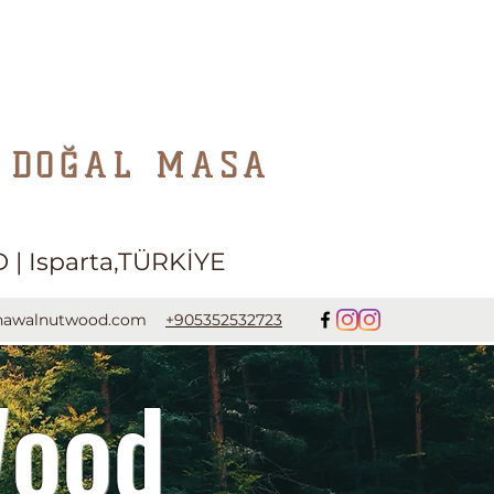
DOĞAL MASA
 | Isparta,TÜRKİYE
gnawalnutwood.com
+905352532723
Wood