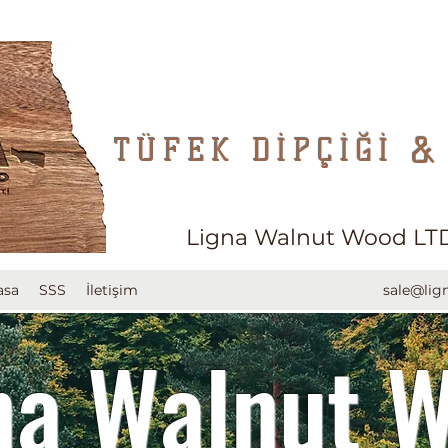
&
TÜFEK DİPÇİĞİ
Ligna Walnut Wood LTD
asa
SSS
İletişim
sale@li
na Walnut 